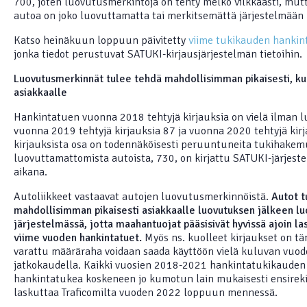
700, joten luovutusmerkintöjä on tehty melko vilkkaasti, mutt
autoa on joko luovuttamatta tai merkitsemättä järjestelmään 
Katso heinäkuun loppuun päivitetty
viime tukikauden hankin
jonka tiedot perustuvat SATUKI-kirjausjärjestelmän tietoihin.
Luovutusmerkinnät tulee tehdä mahdollisimman pikaisesti, ku
asiakkaalle
Hankintatuen vuonna 2018 tehtyjä kirjauksia on vielä ilman 
vuonna 2019 tehtyjä kirjauksia 87 ja vuonna 2020 tehtyjä kirj
kirjauksista osa on todennäköisesti peruuntuneita tukihakemu
luovuttamattomista autoista, 730, on kirjattu SATUKI-järjes
aikana.
Autoliikkeet vastaavat autojen luovutusmerkinnöistä.
Autot t
mahdollisimman pikaisesti asiakkaalle luovutuksen jälkeen l
järjestelmässä, jotta maahantuojat pääsisivät hyvissä ajoin l
viime vuoden hankintatuet.
Myös ns. kuolleet kirjaukset on tärk
varattu määräraha voidaan saada käyttöön vielä kuluvan vuo
jatkokaudella. Kaikki vuosien 2018-2021 hankintatukikauden
hankintatukea koskeneen jo kumotun lain mukaisesti ensirekis
laskuttaa Traficomilta vuoden 2022 loppuun mennessä.