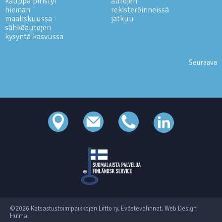
kauppa piristyi
autojen
hieman
rekisteröinneissä
maaliskuussa -
jatkuu
sähköautojen
kysyntä kasvussa
Seuraava
©2026 Katsastustoimipaikkojen Liitto ry.
Evästevalinnat
.
Web Design
Huima
.