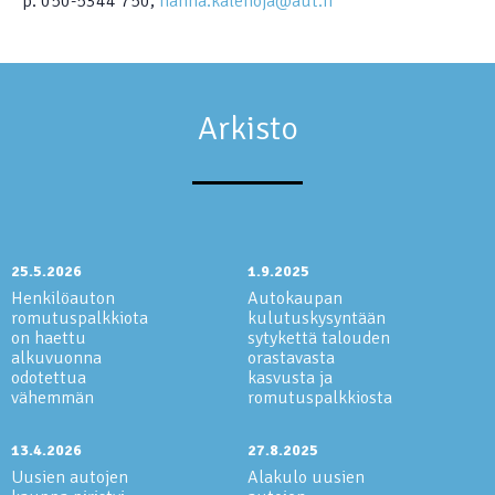
p. 050-5344 750,
hanna.kalenoja@aut.fi
Arkisto
25.5.2026
1.9.2025
Henkilöauton
Autokaupan
romutuspalkkiota
kulutuskysyntään
on haettu
sytykettä talouden
alkuvuonna
orastavasta
odotettua
kasvusta ja
vähemmän
romutuspalkkiosta
13.4.2026
27.8.2025
Uusien autojen
Alakulo uusien