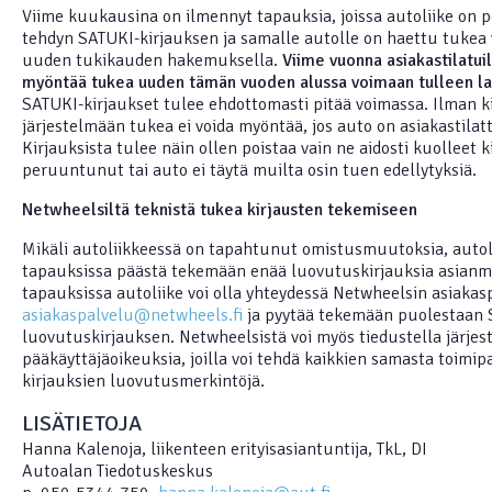
Viime kuukausina on ilmennyt tapauksia, joissa autoliike on 
tehdyn SATUKI-kirjauksen ja samalle autolle on haettu tukea
uuden tukikauden hakemuksella.
Viime vuonna asiakastilatuil
myöntää tukea uuden tämän vuoden alussa voimaan tulleen la
SATUKI-kirjaukset tulee ehdottomasti pitää voimassa. Ilman k
järjestelmään tukea ei voida myöntää, jos auto on asiakastilat
Kirjauksista tulee näin ollen poistaa vain ne aidosti kuolleet ki
peruuntunut tai auto ei täytä muilta osin tuen edellytyksiä.
Netwheelsiltä teknistä tukea kirjausten tekemiseen
Mikäli autoliikkeessä on tapahtunut omistusmuutoksia, autoli
tapauksissa päästä tekemään enää luovutuskirjauksia asianmu
tapauksissa autoliike voi olla yhteydessä Netwheelsin asiakas
asiakaspalvelu@netwheels.fi
ja pyytää tekemään puolestaan 
luovutuskirjauksen. Netwheelsistä voi myös tiedustella järjes
pääkäyttäjäoikeuksia, joilla voi tehdä kaikkien samasta toimip
kirjauksien luovutusmerkintöjä.
LISÄTIETOJA
Hanna Kalenoja, liikenteen erityisasiantuntija, TkL, DI
Autoalan Tiedotuskeskus