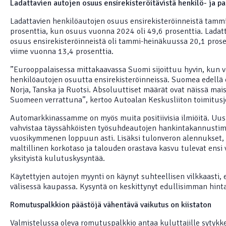
Ladattavien autojen osuus ensirekisteröitävistä henkilö- ja p
Ladattavien henkilöautojen osuus ensirekisteröinneistä tamm
prosenttia, kun osuus vuonna 2024 oli 49,6 prosenttia. Ladat
osuus ensirekisteröinneistä oli tammi-heinäkuussa 20,1 pros
viime vuonna 13,4 prosenttia.
”Eurooppalaisessa mittakaavassa Suomi sijoittuu hyvin, kun ve
henkilöautojen osuutta ensirekisteröinneissä. Suomea edellä 
Norja, Tanska ja Ruotsi. Absoluuttiset määrät ovat näissä mai
Suomeen verrattuna”, kertoo Autoalan Keskusliiton toimitus
Automarkkinassamme on myös muita positiivisia ilmiöitä. Uus
vahvistaa täyssähköisten työsuhdeautojen hankintakannusti
vuosikymmenen loppuun asti. Lisäksi tulonveron alennukset,
maltillinen korkotaso ja talouden orastava kasvu tulevat ensi
yksityistä kulutuskysyntää.
Käytettyjen autojen myynti on käynyt suhteellisen vilkkaasti, 
välisessä kaupassa. Kysyntä on keskittynyt edullisimman hint
Romutuspalkkion päästöjä vähentävä vaikutus on kiistaton
Valmistelussa oleva romutuspalkkio antaa kuluttajille sytykk