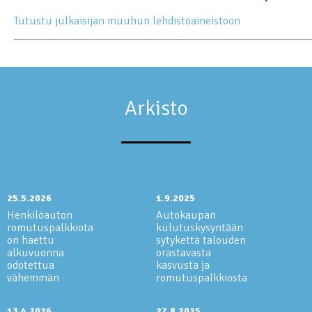
Tutustu julkaisijan muuhun lehdistöaineistoon
Arkisto
25.5.2026
1.9.2025
Henkilöauton
Autokaupan
romutuspalkkiota
kulutuskysyntään
on haettu
sytykettä talouden
alkuvuonna
orastavasta
odotettua
kasvusta ja
vähemmän
romutuspalkkiosta
13.4.2026
27.8.2025