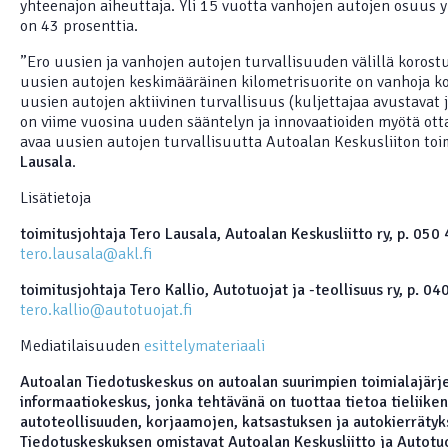
yhteenajon aiheuttaja. Yli 15 vuotta vanhojen autojen osuus 
on 43 prosenttia.
”Ero uusien ja vanhojen autojen turvallisuuden välillä korost
uusien autojen keskimääräinen kilometrisuorite on vanhoja ko
uusien autojen aktiivinen turvallisuus (kuljettajaa avustavat 
on viime vuosina uuden sääntelyn ja innovaatioiden myötä ott
avaa uusien autojen turvallisuutta Autoalan Keskusliiton toi
Lausala
.
Lisätietoja
toimitusjohtaja Tero Lausala, Autoalan Keskusliitto ry, p. 050
tero.lausala@akl.fi
toimitusjohtaja Tero Kallio, Autotuojat ja -teollisuus ry, p. 0
tero.kallio@autotuojat.fi
Mediatilaisuuden
esittelymateriaali
Autoalan Tiedotuskeskus on autoalan suurimpien toimialajärje
informaatiokeskus, jonka tehtävänä on tuottaa tietoa tieliike
autoteollisuuden, korjaamojen, katsastuksen ja autokierrätyks
Tiedotuskeskuksen omistavat Autoalan Keskusliitto ja Autotuoj