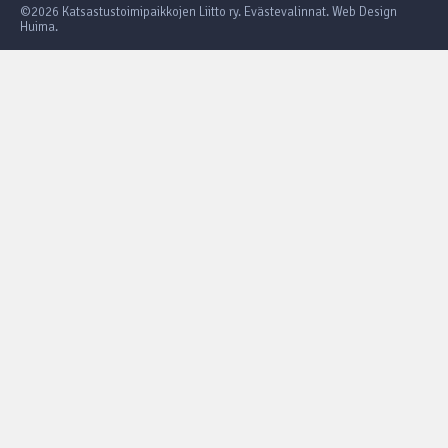
©2026 Katsastustoimipaikkojen Liitto ry.
Evästevalinnat
.
Web Design
Huima
.