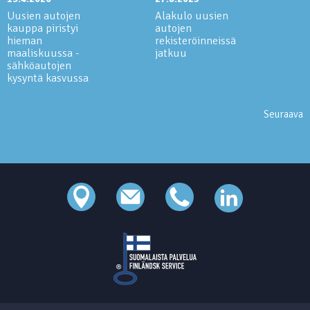
Uusien autojen
Alakulo uusien
kauppa piristyi
autojen
hieman
rekisteröinneissä
maaliskuussa -
jatkuu
sähköautojen
kysyntä kasvussa
Seuraava