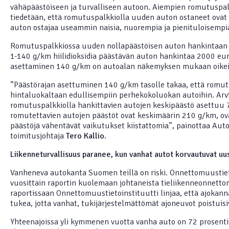
vähäpäästöiseen ja turvalliseen autoon. Aiempien romutuspal
tiedetään, että romutuspalkkiolla uuden auton ostaneet ovat 
auton ostajaa useammin naisia, nuorempia ja pienituloisempi
Romutuspalkkiossa uuden nollapäästöisen auton hankintaan 
1-140 g/km hiilidioksidia päästävän auton hankintaa 2000 eu
asettaminen 140 g/km on autoalan näkemyksen mukaan oikei
”Päästörajan asettuminen 140 g/km tasolle takaa, että romu
hintaluokaltaan edullisempiin perhekokoluokan autoihin. A
romutuspalkkiolla hankittavien autojen keskipäästö asettuu 
romutettavien autojen päästöt ovat keskimäärin 210 g/km, 
päästöjä vähentävät vaikutukset kiistattomia”, painottaa Autot
toimitusjohtaja
Tero Kallio
.
Liikenneturvallisuus paranee, kun vanhat autot korvautuvat uus
Vanheneva autokanta Suomen teillä on riski. Onnettomuustiet
vuosittain raportin kuolemaan johtaneista tieliikenneonnet
raportissaan Onnettomuustietoinstituutti linjaa, että ajokan
tukea, jotta vanhat, tukijärjestelmättömät ajoneuvot poistuisiv
Yhteenajoissa yli kymmenen vuotta vanha auto on 72 prosenti