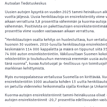
Autoalan Tiedotuskeskus
Uusien autojen kysyntä on vuoden 2025 tammi-heinäkuun aik
vuotta jäljessä. Uusia henkilöautoja on ensirekisteröity viime
aikaan verrattuna 3,8 prosenttia vähemmän ja kuorma-autoja 
vähemmän. Positiivista on pakettiautojen ensirekisteröintimää
prosenttia viime vuoden vastaavaan aikaan verrattuna.
”Henkilöautojen osalta kehitys on huolestuttava, kun vertailu
huonoin 30 vuoteen. 2010-luvulla henkilöautoja ensirekisterö
keskimäärin 114 000 kappaletta ja määrä on tippunut siitä 35
74 000 auton ensirekisteröintiin. Väkiluvultaan Suomen koko
rekisteröitiin jo toukokuuhun mennessä enemmän uusia auto
tänä vuonna”, kuvaa Autotuojat ja -teollisuus ry:n toimitusjo
markkinan kehittymistä.
Myös eurooppalaisessa vertailussa Suomella on kirittävää. 
ensirekisteröitiin 1000 asukasta kohden 13 uutta henkilöauto
on jaetulla viidenneksi heikoimmalla sijalla Kreikan ja Unkari
Kuorma-autojen ensirekisteröinnit tammi-heinäkuussa olivat -2
autojen ensirekisteröinnit -20,7 prosenttia edellisvuoden vasta