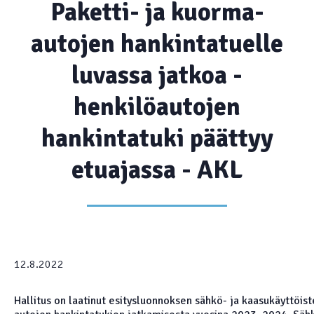
Paketti- ja kuorma-
autojen hankintatuelle
luvassa jatkoa -
henkilöautojen
hankintatuki päättyy
etuajassa - AKL
12.8.2022
Hallitus on laatinut esitysluonnoksen sähkö- ja kaasukäyttöis