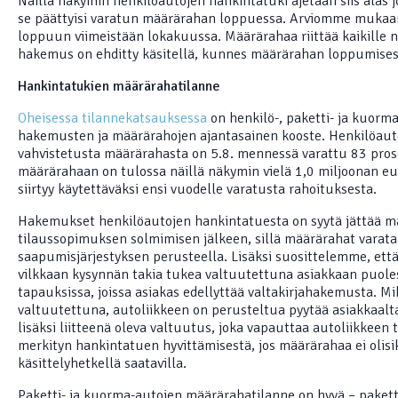
Näillä näkymin henkilöautojen hankintatuki ajetaan siis alas j
se päättyisi varatun määrärahan loppuessa. Arviomme mukaa
loppuun viimeistään lokakuussa. Määrärahaa riittää kaikille nii
hakemus on ehditty käsitellä, kunnes määrärahan loppumises
Hankintatukien määrärahatilanne
Oheisessa tilannekatsauksessa
on henkilö-, paketti- ja kuor
hakemusten ja määrärahojen ajantasainen kooste. Henkilöautoi
vahvistetusta määrärahasta on 5.8. mennessä varattu 83 pros
määrärahaan on tulossa näillä näkymin vielä 1,0 miljoonan eu
siirtyy käytettäväksi ensi vuodelle varatusta rahoituksesta.
Hakemukset henkilöautojen hankintatuesta on syytä jättää m
tilaussopimuksen solmimisen jälkeen, sillä määrärahat varat
saapumisjärjestyksen perusteella. Lisäksi suosittelemme, että
vilkkaan kysynnän takia tukea valtuutettuna asiakkaan puoles
tapauksissa, joissa asiakas edellyttää valtakirjahakemusta. M
valtuutettuna, autoliikkeen on perusteltua pyytää asiakkaalt
lisäksi liitteenä oleva valtuutus, joka vapauttaa autoliikkee
merkityn hankintatuen hyvittämisestä, jos määrärahaa ei oli
käsittelyhetkellä saatavilla.
Paketti- ja kuorma-autojen määrärahatilanne on hyvä – paket