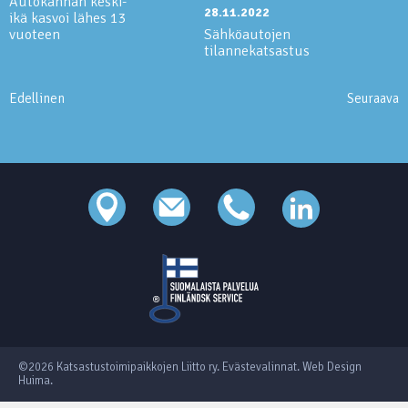
Autokannan keski-
28.11.2022
ikä kasvoi lähes 13
vuoteen
Sähköautojen
tilannekatsastus
Edellinen
Seuraava
©2026 Katsastustoimipaikkojen Liitto ry.
Evästevalinnat
.
Web Design
Huima
.