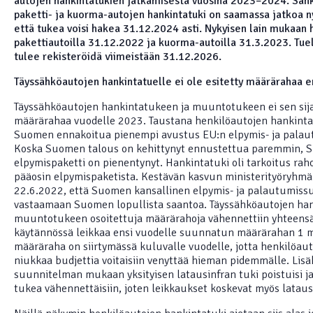
autojen hankintatukien jatkamisesta vuosina 2023–2024. Sähk
paketti- ja kuorma-autojen hankintatuki on saamassa jatkoa ny
että tukea voisi hakea 31.12.2024 asti. Nykyisen lain mukaan 
pakettiautoilla 31.12.2022 ja kuorma-autoilla 31.3.2023. Tuel
tulee rekisteröidä viimeistään 31.12.2026.
Täyssähköautojen hankintatuelle ei ole esitetty määrärahaa e
Täyssähköautojen hankintatukeen ja muuntotukeen ei sen sija
määrärahaa vuodelle 2023. Taustana henkilöautojen hankinta
Suomen ennakoitua pienempi avustus EU:n elpymis- ja palaut
Koska Suomen talous on kehittynyt ennustettua paremmin, S
elpymispaketti on pienentynyt. Hankintatuki oli tarkoitus rah
pääosin elpymispaketista. Kestävän kasvun ministerityöryhmä
22.6.2022, että Suomen kansallinen elpymis- ja palautumiss
vastaamaan Suomen lopullista saantoa. Täyssähköautojen han
muuntotukeen osoitettuja määrärahoja vähennettiin yhteensä
käytännössä leikkaa ensi vuodelle suunnatun määrärahan 1 
määräraha on siirtymässä kuluvalle vuodelle, jotta henkilöau
niukkaa budjettia voitaisiin venyttää hieman pidemmälle. Lisäk
suunnitelman mukaan yksityisen latausinfran tuki poistuisi ja
tukea vähennettäisiin, joten leikkaukset koskevat myös lataus