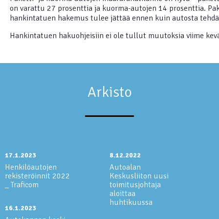
on varattu 27 prosenttia ja kuorma-autojen 14 prosenttia. Pa
hankintatuen hakemus tulee jättää ennen kuin autosta tehdä
Hankintatuen hakuohjeisiin ei ole tullut muutoksia viime kev
Arkisto
17.1.2023
8.12.2022
Henkilöautojen
Autoalan
rekisteröinnit 2022
Keskusliiton uusi
_ Traficom
toimitusjohtaja
aloittaa
huhtikuussa
16.1.2023