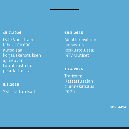
15.7.2026
19.5.2026
IS.fi: Vuosittain
Moottoripyörien
lähes 100 000
katsastus
autoa saa
keskustelussa:
korjauskehotuksen
MTV Uutiset
ajoneuvon
tuulilasista tai
13.4.2026
pesulaitteista
Traficom:
Katsastusalan
8.6.2026
tilannekatsaus
YKL:stä tuli KatLi
2025
Seuraava