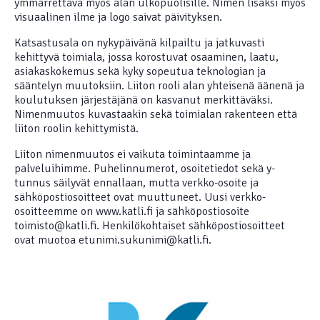
ymmärrettävä myös alan ulkopuolisille. Nimen lisäksi myös
visuaalinen ilme ja logo saivat päivityksen.
Katsastusala on nykypäivänä kilpailtu ja jatkuvasti
kehittyvä toimiala, jossa korostuvat osaaminen, laatu,
asiakaskokemus sekä kyky sopeutua teknologian ja
sääntelyn muutoksiin. Liiton rooli alan yhteisenä äänenä ja
koulutuksen järjestäjänä on kasvanut merkittäväksi.
Nimenmuutos kuvastaakin sekä toimialan rakenteen että
liiton roolin kehittymistä.
Liiton nimenmuutos ei vaikuta toimintaamme ja
palveluihimme. Puhelinnumerot, osoitetiedot sekä y-
tunnus säilyvät ennallaan, mutta verkko-osoite ja
sähköpostiosoitteet ovat muuttuneet. Uusi verkko-
osoitteemme on www.katli.fi ja sähköpostiosoite
toimisto@katli.fi. Henkilökohtaiset sähköpostiosoitteet
ovat muotoa etunimi.sukunimi@katli.fi.