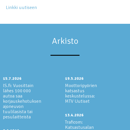
Linkki uutiseen
Arkisto
15.7.2026
19.5.2026
IS.fi: Vuosittain
Moottoripyörien
lähes 100 000
katsastus
autoa saa
keskustelussa:
korjauskehotuksen
MTV Uutiset
ajoneuvon
tuulilasista tai
13.4.2026
pesulaitteista
Traficom:
Katsastusalan